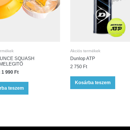
ermékek
Akciós termékek
OUNCE SQUASH
Dunlop ATP
MELEGITŐ
2 750
Ft
t
1 990
Ft
Kosárba teszem
rba teszem