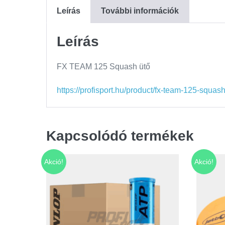
Leírás
További információk
Leírás
FX TEAM 125 Squash ütő
https://profisport.hu/product/fx-team-125-squash
Kapcsolódó termékek
Akció!
Akció!