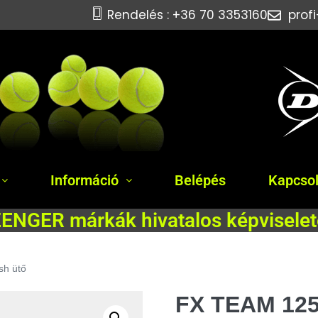
Rendelés : +36 70 3353160
prof
Információ
Belépés
Kapcsol
NGER márkák hivatalos képviselet
sh ütő
FX TEAM 125