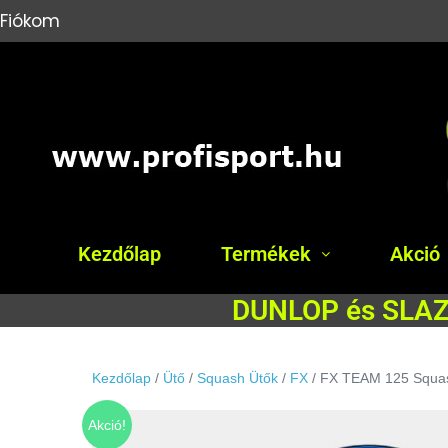
Fiókom
Kezdőlap
Termékek
Akció
DUNLOP és SLAZE
Kezdőlap
/
Ütő
/
Squash Ütők
/
FX
/ FX TEAM 125 Squa
Akció!