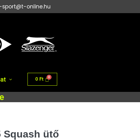
i-sport@t-online.hu
at
0
Ft
e
 Squash ütő