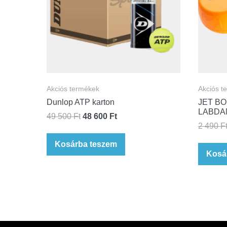
Akciós termékek
Akciós t
Dunlop ATP karton
JET B
LABDA
49 500
Ft
48 600
Ft
2 490
F
Kosárba teszem
Kosá