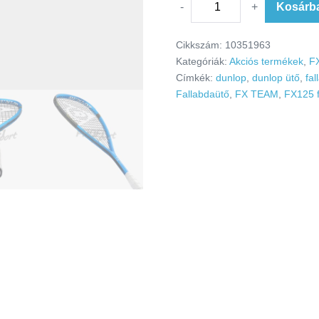
-
+
Kosárb
Cikkszám:
10351963
Kategóriák:
Akciós termékek
,
F
Címkék:
dunlop
,
dunlop ütő
,
fal
Fallabdaütő
,
FX TEAM
,
FX125 f