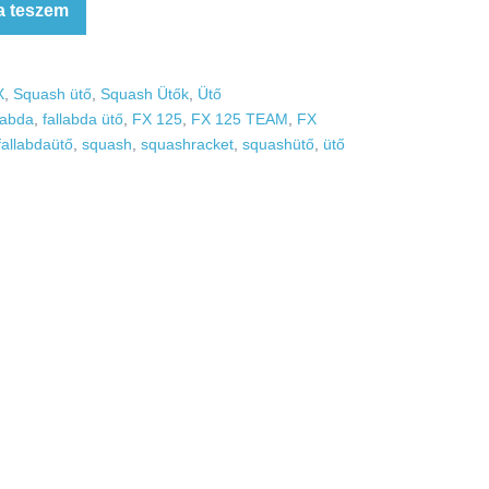
a teszem
X
,
Squash ütő
,
Squash Ütők
,
Ütő
labda
,
fallabda ütő
,
FX 125
,
FX 125 TEAM
,
FX
allabdaütő
,
squash
,
squashracket
,
squashütő
,
ütő