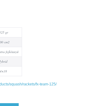
25 gr
00 cm2
xtra fejkönnyű
ybrid
4×18
oducts/squash/rackets/fx-team-125/