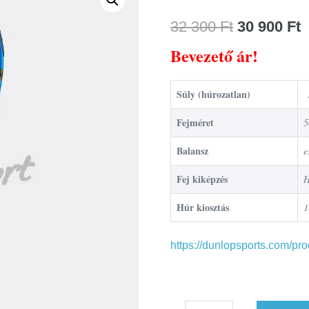
32 300
Ft
30 900
Ft
Bevezető ár!
Súly (húrozatlan)
1
Fejméret
5
Balansz
e
Fej kiképzés
H
Húr kiosztás
1
https://dunlopsports.com/pr