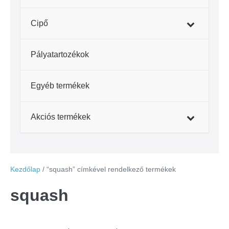
Cipő
Pályatartozékok
–
Egyéb termékek
–
Akciós termékek
Kezdőlap
/ “squash” címkével rendelkező termékek
squash