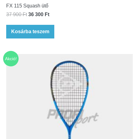
FX 115 Squash ütő
37 900
Ft
36 300
Ft
Kosárba teszem
Akció!