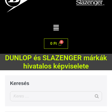
0
Ft
DUNLOP és SLAZENGER márkák
hivatalos képviselete
Keresés