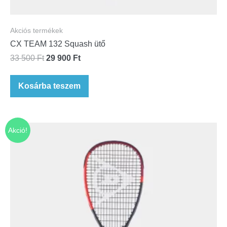
Akciós termékek
CX TEAM 132 Squash ütő
33 500
Ft
29 900
Ft
Kosárba teszem
Akció!