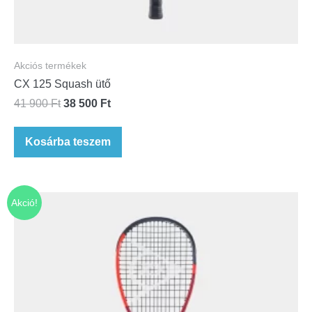
Akciós termékek
CX 125 Squash ütő
41 900
Ft
38 500
Ft
Kosárba teszem
Akció!