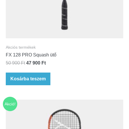
Akciós termékek
FX 128 PRO Squash ütő
50 900
Ft
47 900
Ft
Kosárba teszem
Akció!