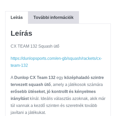
Leírás
További információk
Leírás
CX TEAM 132 Squash ütő
https://dunlopsports.com/en-gb/squash/rackets/cx-
team-132
A
Dunlop CX Team 132
egy
középhaladó szintre
tervezett squash ütő
, amely a játékosok számára
erősebb ütéseket, jó kontrollt és kényelmes
irányítást
kínál. Ideális választás azoknak, akik már
túl vannak a kezdő szinten és szeretnék tovább
javítani a játékukat.