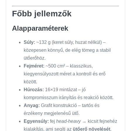
Főbb jellemzők
Alapparaméterek
Súly:
~132 g (keret súly, huzat nélkül) –
közepesen könnyű, de elég tömeg a stabil
ütőerőhöz.
Fejméret:
~500 cm² – klasszikus,
kiegyensúlyozott méret a kontroll és erő
között.
Húrozás:
16×19 mintázat – jó
kompromisszum irányítás és reakció között.
Anyag:
Grafit konstrukció – tartós és
érzékeny megjelenésű ütő.
Egyensúly:
fej
head-heavy
→ kicsit fejnehéz
kialakítás, ami segíti az
ütőerő növelését
.