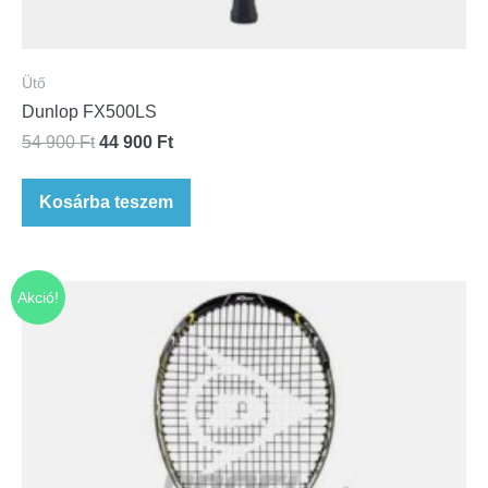
Ütő
Dunlop FX500LS
54 900
Ft
44 900
Ft
Kosárba teszem
Akció!