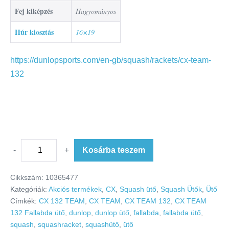
Fej kiképzés
Hagyományos
Húr kiosztás
16×19
https://dunlopsports.com/en-gb/squash/rackets/cx-team-
132
-
+
Kosárba teszem
Cikkszám:
10365477
Kategóriák:
Akciós termékek
,
CX
,
Squash ütő
,
Squash Ütők
,
Ütő
Címkék:
CX 132 TEAM
,
CX TEAM
,
CX TEAM 132
,
CX TEAM
132 Fallabda ütő
,
dunlop
,
dunlop ütő
,
fallabda
,
fallabda ütő
,
squash
,
squashracket
,
squashütő
,
ütő