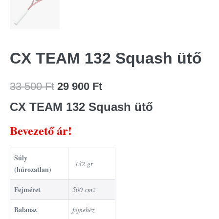
CX TEAM 132 Squash ütő
33 500
Ft
29 900
Ft
CX TEAM 132 Squash ütő
Bevezető ár!
Súly
132 gr
(húrozatlan)
Fejméret
500 cm2
Balansz
fejnehéz