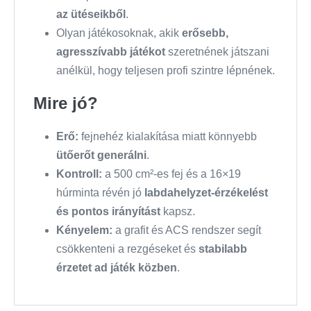
az ütéseikből
.
Olyan játékosoknak, akik
erősebb,
agresszívabb játékot
szeretnének játszani
anélkül, hogy teljesen profi szintre lépnének.
Mire jó?
Erő:
fejnehéz kialakítása miatt könnyebb
ütőerőt generálni
.
Kontroll:
a 500 cm²-es fej és a 16×19
húrminta révén jó
labdahelyzet-érzékelést
és pontos irányítást
kapsz.
Kényelem:
a grafit és ACS rendszer segít
csökkenteni a rezgéseket és
stabilabb
érzetet ad játék közben
.