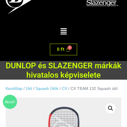
0
Ft
DUNLOP és SLAZENGER márkák
hivatalos képviselete
Kezdőlap
/
Ütő
/
Squash Ütők
/
CX
/ CX TEAM 132 Squash ütő
Akció!