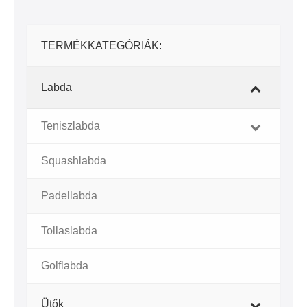
TERMÉKKATEGÓRIÁK:
Labda
Teniszlabda
Squashlabda
Padellabda
–
Tollaslabda
Golflabda
Ütők