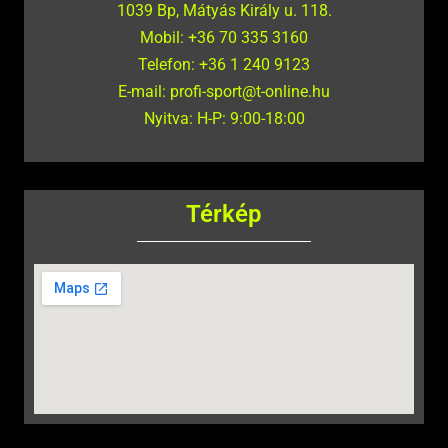
1039 Bp, Mátyás Király u. 118.
Mobil: +36 70 335 3160
Telefon: +36 1 240 9123
E-mail: profi-sport@t-online.hu
Nyitva: H-P: 9:00-18:00
Térkép