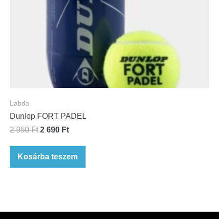
Labda
Dunlop FORT PADEL
2 950
Ft
2 690
Ft
Kosárba teszem