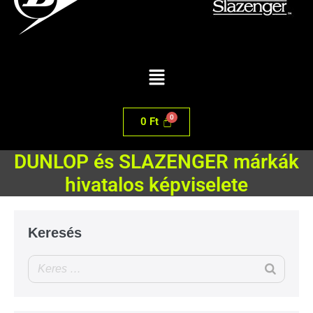
0
Ft
DUNLOP és SLAZENGER márkák
hivatalos képviselete
Keresés