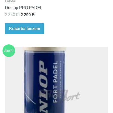
Labda
Dunlop PRO PADEL
2 340
Ft
2 290
Ft
Kosárba teszem
Akció!