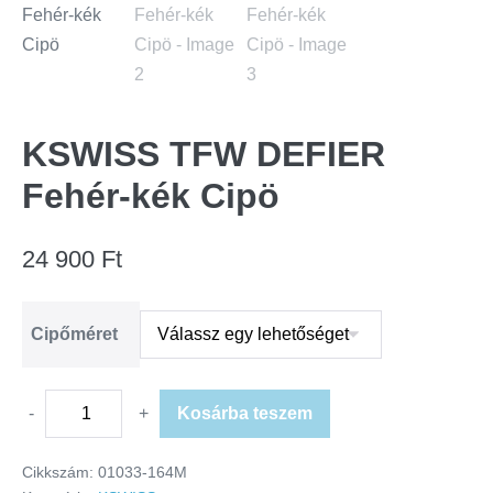
KSWISS TFW DEFIER
Fehér-kék Cipö
24 900
Ft
Cipőméret
-
+
Kosárba teszem
Cikkszám:
01033-164M