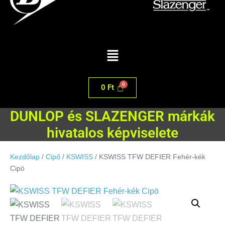
0
Ft
DUNLOP és SLAZENGER márkák
hivatalos képviselete
Kezdőlap
/
Cipő
/
KSWISS
/ KSWISS TFW DEFIER Fehér-kék
Cipö