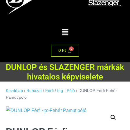
0
Ft
DUNLOP és SLAZENGER márkák
hivatalos képviselete
Kezdőlap
/
Ruházat
/
Férfi
/
Ing - Póló
/ DUNLOP Férfi Fehér
Pamut póló