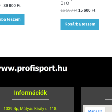
ÜTŐ
Ft
39 900
Ft
16 500
Ft
15 600
Ft
rba teszem
Kosárba teszem
Információk
1039 Bp, Mátyás Király u. 118.