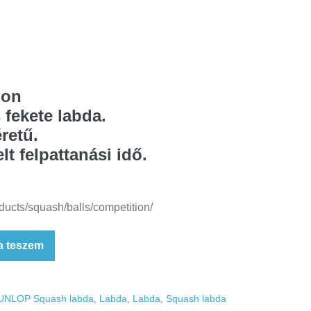
ion
fekete labda.
retű.
t felpattanási idő.
ducts/squash/balls/competition/
a teszem
UNLOP Squash labda
,
Labda
,
Labda
,
Squash labda