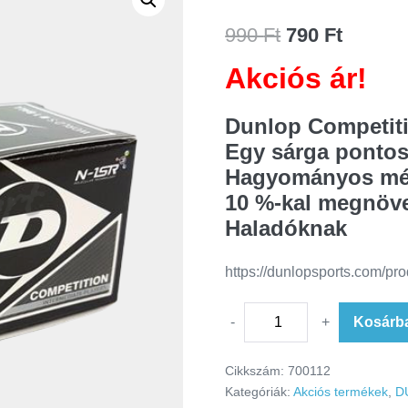
990
Ft
790
Ft
Akciós ár!
Dunlop Competit
Egy sárga pontos 
Hagyományos mé
10 %-kal megnövel
Haladóknak
https://dunlopsports.com/pro
-
+
Kosárb
Cikkszám:
700112
Kategóriák:
Akciós termékek
,
D