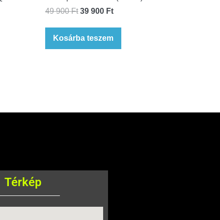
49 900
Ft
39 900
Ft
Kosárba teszem
Térkép