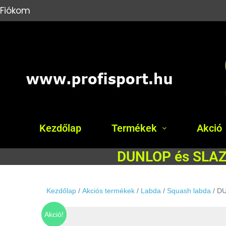
Fiókom
Kezdőlap
Termékek
Akció
DUNLOP és SLAZE
Kezdőlap
/
Akciós termékek
/
Labda
/
Squash labda
/ D
Akció!