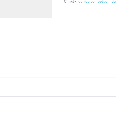
Címkék:
dunlop competition
,
du