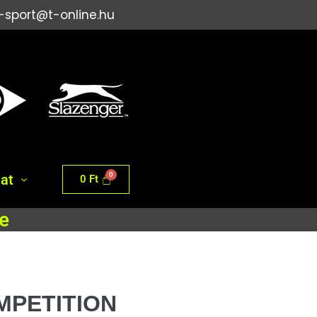
i-sport@t-online.hu
at
0
Ft
e
MPETITION