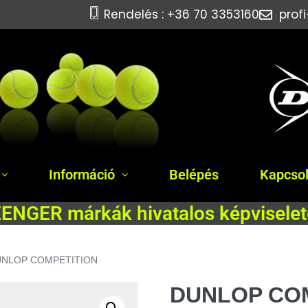
Rendelés : +36 70 3353160
prof
Információ
Belépés
Kapcsol
NGER márkák hivatalos képviselet
UNLOP COMPETITION
DUNLOP CO