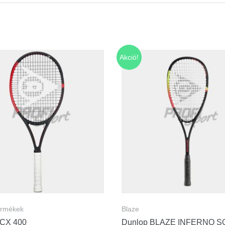
Akció!
ermékek
Blaze
 CX 400
Dunlop BLAZE INFERNO 