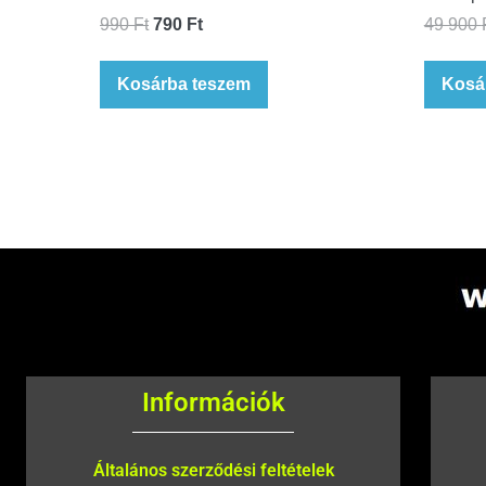
990
Ft
790
Ft
49 900
Kosárba teszem
Kosá
Információk
Általános szerződési feltételek