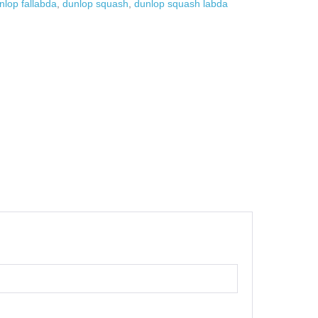
nlop fallabda
,
dunlop squash
,
dunlop squash labda