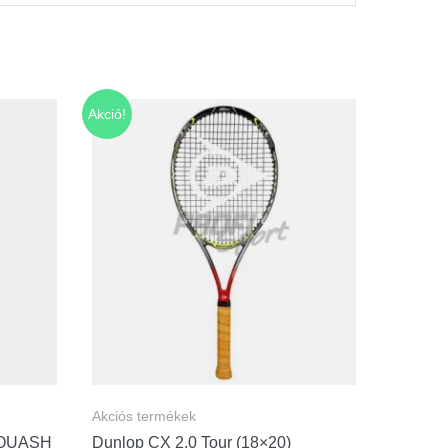
Akció!
Akciós termékek
SQUASH
Dunlop CX 2.0 Tour (18×20)