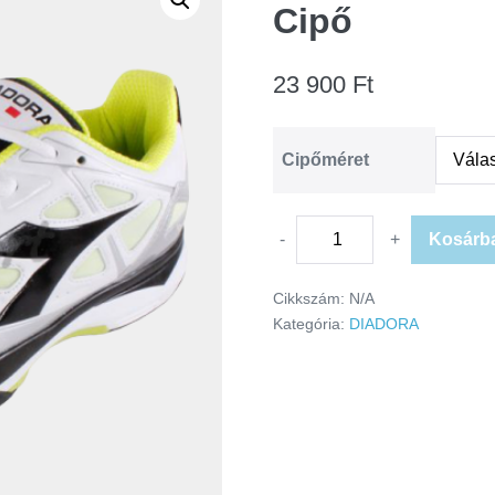
Cipő
23 900
Ft
Cipőméret
-
+
Kosárb
Cikkszám:
N/A
Kategória:
DIADORA