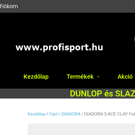
Fiókom
Kezdőlap
Termékek
Akció
DUNLOP és SLAZE
Kezdőlap
/
Cipő
/
DIADORA
/ DIADORA S ACE CLAY Feh