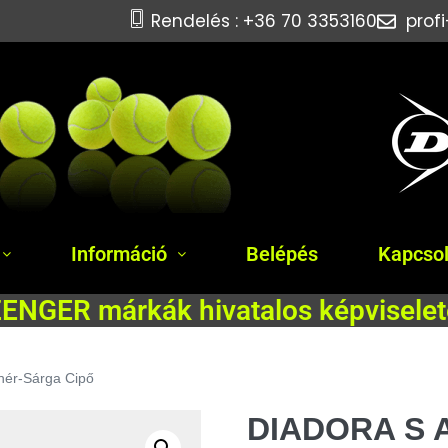
Rendelés : +36 70 3353160
prof
Információ
Belépés
Kapcsol
NGER márkák hivatalos képviselet
ér-Sárga Cipő
DIADORA S A