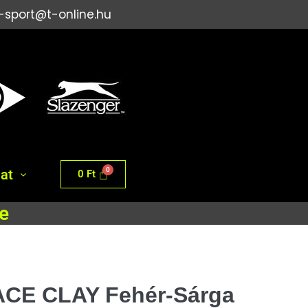
i-sport@t-online.hu
at
0
Ft
e
CE CLAY Fehér-Sárga